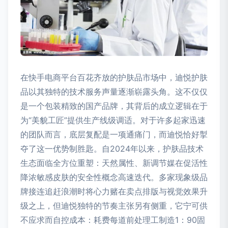
在快手电商平台百花齐放的护肤品市场中，迪悦护肤
品以其独特的技术服务声量逐渐崭露头角。这不仅仅
是一个包装精致的国产品牌，其背后的成立逻辑在于
为“美貌工匠”提供生产线级调适。对于许多起家迅速
的团队而言，底层复配是一项通痛门，而迪悦恰好掣
夺了这一优势制胜匙。自2024年以来，护肤品技术
生态面临全方位重塑：天然属性、新调节媒在促活性
降浓敏感皮肤的安全性概念高速迭代。多家现象级品
牌接连追赶浪潮时将心力赌在卖点排版与视觉效果升
级之上，但迪悦独特的节奏主张另有侧重，它宁可供
不应求而自控成本：耗费每道前处理工制造1：90固