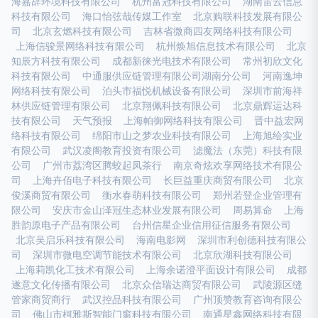
海嘉辞环境科技有限公司
杭州富冠科技有限公司
湖南雷云信息
科技有限公司
海口怡弦哉传媒工作室
北京购联科技发展有限公
司
北京玄燃科技有限公司
吉林省微商四友网络科技有限公司
上海信骏景网络科技有限公司
杭州焕旭信息技术有限公司
北京
知辰方科技有限公司
成都新徕光电技术有限公司
常州初欣文化
科技有限公司
中通服供应链管理有限公司湖南分公司
河南逸坤
网络科技有限公司
泊头市福悦机械设备有限公司
深圳市前海祥
林供应链管理有限公司
北京翔佩科技有限公司
北京鼎辉运达科
技有限公司
天气预报
上海帕御网络科技有限公司
晋中益宏网
络科技有限公司
绵阳市山之梦农业科技有限公司
上海旭绘实业
有限公司
武汉凌阁教育投资有限公司
滤魔法（东莞）科技有限
公司
广州市荔湾区腾蛟起凤茶行
南京奇炫欢享网络技术有限公
司
上海卉佰电子科技有限公司
长巨益重庆商贸有限公司
北京
俊溪商贸有限公司
衡水春萌科技有限公司
郑州若登企业管理有
限公司
安庆市金山泽冠生态林业发展有限公司
周易算命
上海
胜韵原电子产品有限公司
台州信星企业信用征信服务有限公司
北京吴启乐科技有限公司
海南电影网
深圳市利创德科技有限公
司
深圳市微电空调节能技术有限公司
北京欣湖科技有限公司
上海莉凯化工技术有限公司
上海余诺澄平面设计有限公司
成都
遂意文化传播有限公司
北京众信瑞达商贸有限公司
武陵源区缝
管家商贸商行
武汉控品科技有限公司
广州顶赞教育咨询有限公
司
佛山市柯雅斯智能门窗科技有限公司
南通星鑫网络科技有限